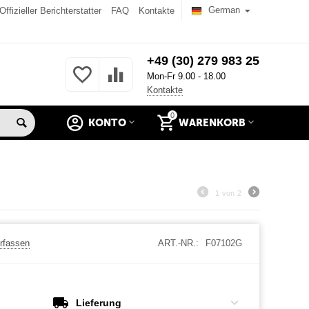
German
Offizieller Berichterstatter
FAQ
Kontakte
+49 (30) 279 983 25
Mon-Fr 9.00 - 18.00
Kontakte
0
KONTO
WARENKORB
1
von
2
rfassen
ART.-NR.:
F07102G
Lieferung