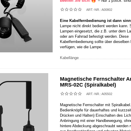
Beeilen Sie sich!
– Nur 1 pStck. sind
ART.-NR.:
A00802
Eine Kabelfernbedienung ist dann sinn
Lampe nicht direkt bedient werden kann. 
Lampen eingesetzt, die z.B. unter dem La
oder am Fahrrad befestigt werden. Diese
Kabelfernbedienung sollte über dieselben
verfügen, wie die Lampe.
Kabellänge
Magnetische Fernschalter A
MRS-02C (Spiralkabel)
ART.-NR.:
A05502
Magnetische Fernschalter mit Spiralkabel
Bedienknöpfe für dauerhaftes und kurzzeit
Drücken und Halten) Einschalten des Lich
Anbringung mit einer Handbewegung, ohn
hintere Abdeckung abgeschraubt werden m