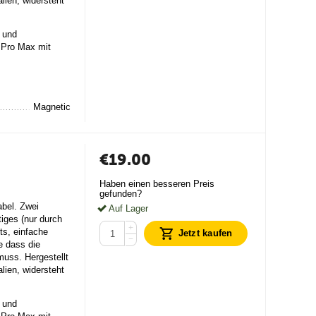
lien, widersteht
 und
 Pro Max mit
Magnetic
€
19.00
Haben einen besseren Preis
gefunden?
bel. Zwei
Auf Lager
iges (nur durch
+
ts, einfache
Jetzt kaufen
−
e dass die
uss. Hergestellt
lien, widersteht
 und