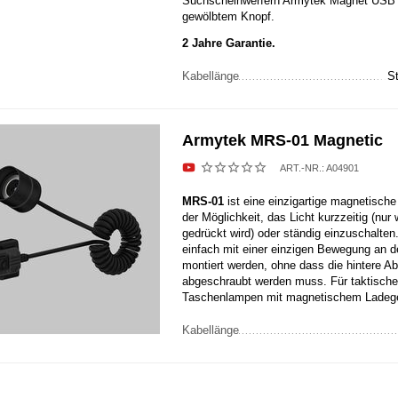
Suchscheinwerfern Armytek Magnet USB
gewölbtem Knopf.
2 Jahre Garantie.
Kabellänge
S
Armytek MRS-01 Magnetic
ART.-NR.:
A04901
MRS-01
ist eine einzigartige magnetisch
der Möglichkeit, das Licht kurzzeitig (nur
gedrückt wird) oder ständig einzuschalten
einfach mit einer einzigen Bewegung an 
montiert werden, ohne dass die hintere 
abgeschraubt werden muss. Für taktisch
Taschenlampen mit magnetischem Ladege
Kabellänge