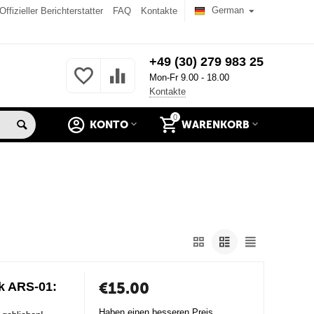
German
Offizieller Berichterstatter
FAQ
Kontakte
+49 (30) 279 983 25
Mon-Fr 9.00 - 18.00
Kontakte
0
KONTO
WARENKORB
€
15.00
k ARS-01:
Haben einen besseren Preis