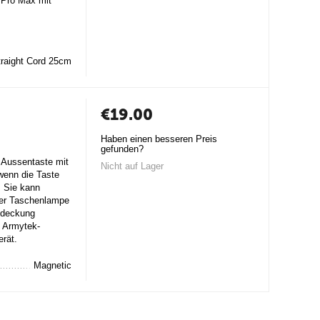
 Pro Max mit
traight Cord 25cm
€
19.00
Haben einen besseren Preis
gefunden?
e Aussentaste mit
Nicht auf Lager
 wenn die Taste
. Sie kann
der Taschenlampe
Abdeckung
e Armytek-
rät.
Magnetic