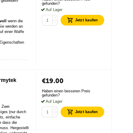
 geblieben!
gefunden?
Auf Lager
+
Jetzt kaufen
voll
wenn die
−
Sie werden an
uf einer Waffe
 Eigenschaften
€
19.00
rmytek
Haben einen besseren Preis
gefunden?
Auf Lager
. Zwei
+
iges (nur durch
Jetzt kaufen
−
ts, einfache
e dass die
uss. Hergestellt