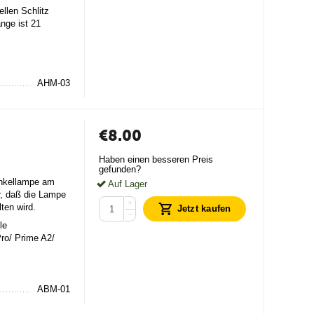
llen Schlitz
änge ist 21
AHM-03
€
8.00
Haben einen besseren Preis
gefunden?
inkellampe am
Auf Lager
r, daß die Lampe
+
ten wird.
Jetzt kaufen
−
le
Pro/ Prime A2/
ABM-01