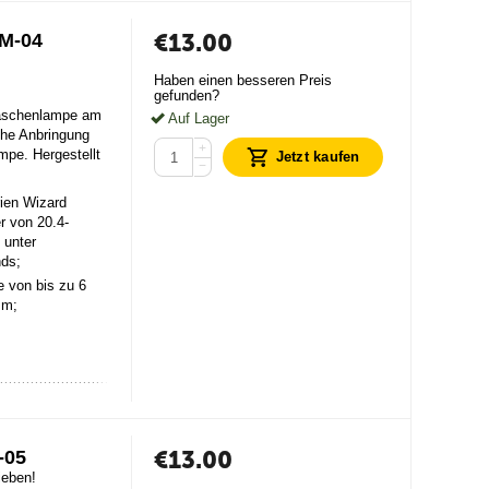
€
13.00
HM-04
Haben einen besseren Preis
gefunden?
 Taschenlampe am
Auf Lager
che Anbringung
+
mpe. Hergestellt
Jetzt kaufen
−
ien Wizard
 von 20.4-
 unter
nds;
e von bis zu 6
mm;
€
13.00
-05
ieben!