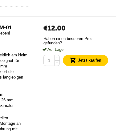
€
12.00
HM-01
ieben!
Haben einen besseren Preis
gefunden?
Auf Lager
seitlich am Helm
+
Jetzt kaufen
eeignet für
−
6 mm
iert die
s langlebigen
em
d 26 mm
aximaler
ellen
e Montage an
ohrung mit