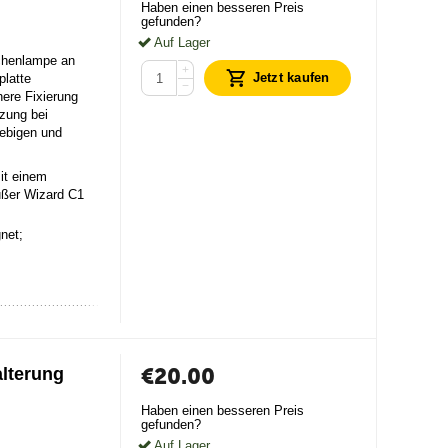
Haben einen besseren Preis
gefunden?
Auf Lager
schenlampe an
+
Jetzt kaufen
platte
−
here Fixierung
zung bei
lebigen und
it einem
ßer Wizard C1
net;
€
20.00
lterung
Haben einen besseren Preis
gefunden?
Auf Lager