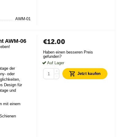
AWM-01
€
12.00
ght AWM-06
ieben!
Haben einen besseren Preis
gefunden?
Auf Lager
tage der
+
Jetzt kaufen
nny- oder
−
lichkeiten,
es Design für
ntage und
n mit einem
-Schienen