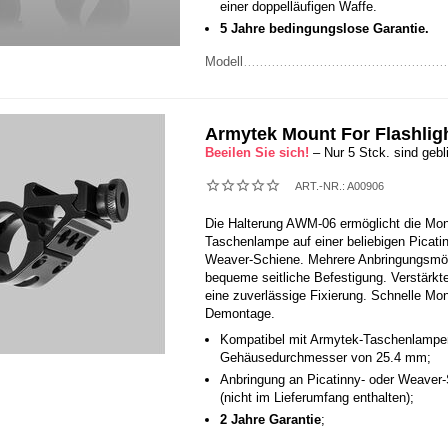
einer doppelläufigen Waffe.
5 Jahre bedingungslose Garantie.
Modell
Armytek Mount For Flashli
Beeilen Sie sich!
– Nur 5 Stck. sind gebl
ART.-NR.:
A00906
Die Halterung AWM-06 ermöglicht die Mon
Taschenlampe auf einer beliebigen Picati
Weaver-Schiene. Mehrere Anbringungsmög
bequeme seitliche Befestigung. Verstärkt
eine zuverlässige Fixierung. Schnelle Mo
Demontage.
Kompatibel mit Armytek-Taschenlampe
Gehäusedurchmesser von 25.4 mm;
Anbringung an Picatinny- oder Weaver
(nicht im Lieferumfang enthalten);
2 Jahre Garantie
;