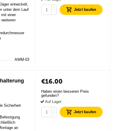
Jäger entwickelt,
+
er unter dem Lauf
Jetzt kaufen
−
 mit einer
 weiteren
hrdurchmesser
n
AWM-03
€
16.00
fhalterung
Haben einen besseren Preis
gefunden?
Auf Lager
le Sicherheit
+
Jetzt kaufen
−
 Befestigung
hließlich
Montage an