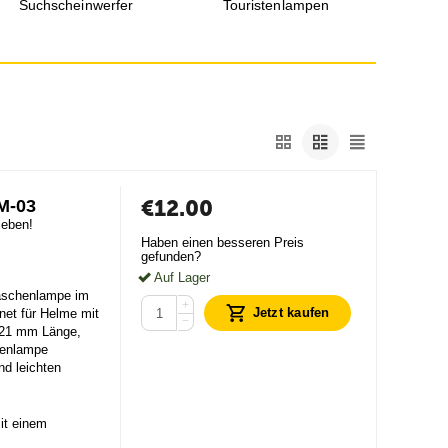
Suchscheinwerfer
Touristenlampen
L
sp
€
12.00
M-03
ieben!
Haben einen besseren Preis
gefunden?
Auf Lager
 Taschenlampe im
+
Jetzt kaufen
net für Helme mit
−
s 21 mm Länge,
chenlampe
nd leichten
it einem