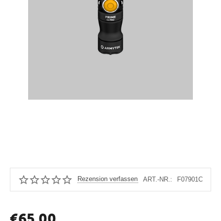
Rezension verfassen
ART.-NR.:
F07901C
€
65.00