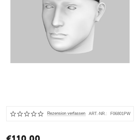
Rezension verfassen
ART.-NR.:
F06801PW
€
110.00